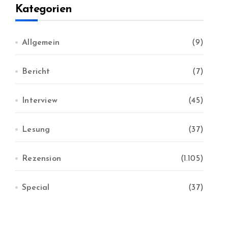
v
Kategorien
Allgemein
(9)
Bericht
(7)
Interview
(45)
Lesung
(37)
Rezension
(1.105)
Special
(37)