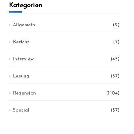
v
Kategorien
Allgemein
(9)
Bericht
(7)
Interview
(45)
Lesung
(37)
Rezension
(1.104)
Special
(37)