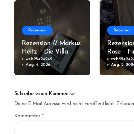
Rezension
Rezension
Rezension // Markus
Rezensio
Heitz – Die Villa
Rose – Fi
web25424242
Wasser 
web254242
Aug. 4, 2026
Aug. 2, 202
Orleans 
Schreibe einen Kommentar
Deine E-Mail-Adresse wird nicht veröffentlicht.
Erforder
Kommentar
*