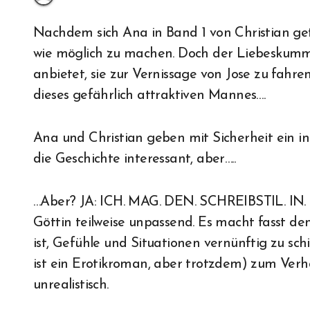
Nachdem sich Ana in Band 1 von Christian getrennt hat, versucht sie ihren neuen Job so gut
wie möglich zu machen. Doch der Liebeskummer 
anbietet, sie zur Vernissage von Jose zu fahren
dieses gefährlich attraktiven Mannes….
Ana und Christian geben mit Sicherheit ein i
die Geschichte interessant, aber…..
…Aber? JA: ICH. MAG. DEN. SCHREIBSTIL. IN. 
Göttin teilweise unpassend. Es macht fasst den
ist, Gefühle und Situationen vernünftig zu schi
ist ein Erotikroman, aber trotzdem) zum Verhä
unrealistisch.