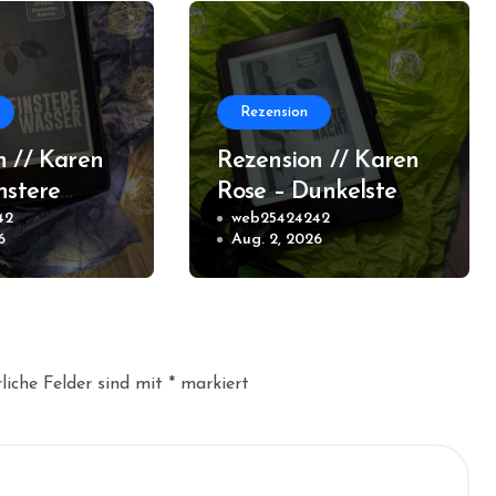
Rezension
n // Karen
Rezension // Karen
nstere
Rose – Dunkelste
(New
42
Nacht (New Orleans
web25424242
6
Aug. 2, 2026
#2)
#1)
liche Felder sind mit
*
markiert