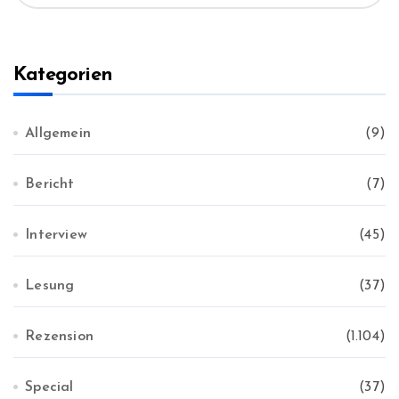
c
:
h
i
v
Kategorien
Allgemein
(9)
Bericht
(7)
Interview
(45)
Lesung
(37)
Rezension
(1.104)
Special
(37)