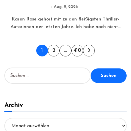
Aug. 2, 2026
Karen Rose gehört mit zu den fleißigsten Thriller-
Autorinnen der letzten Jahre. Ich habe noch nicht...
Seitennummerierung
1
2
…
410
der
Beiträge
S
u
c
h
e
n
Archiv
n
a
A
c
r
h