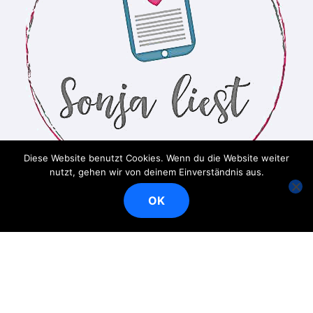
Diese Website benutzt Cookies. Wenn du die Website weiter
nutzt, gehen wir von deinem Einverständnis aus.
OK
Ein Bücherblog
Copyright © Alle Rechte vorbehalten
|
BlogData
von