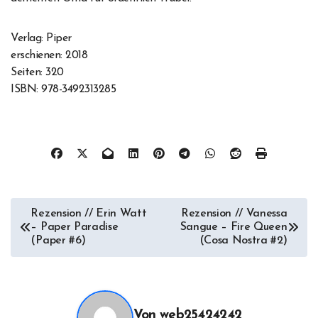
Verlag: Piper
erschienen: 2018
Seiten: 320
ISBN: 978-3492313285
Beitragsnavigation
Rezension // Erin Watt
Rezension // Vanessa
– Paper Paradise
Sangue – Fire Queen
(Paper #6)
(Cosa Nostra #2)
Von
web25424242