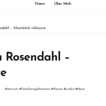
Home
Über Mich
dahl – Meerblick inklusive
a Rosendahl –
ve
#
Amrum
#
Familiengeheimnis
#
Heyne
#
Liebe
#
Meer