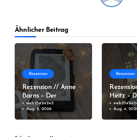
Ähnlicher Beitrag
Rezension
Rezension
Rezension // Anne
Rezensio
Barns – Der
Heitz – D
Geschmack von
web25424242
web254242
Aug. 8, 2026
Aug. 4, 202
Sommer und
Karamell (Amrum
#3)