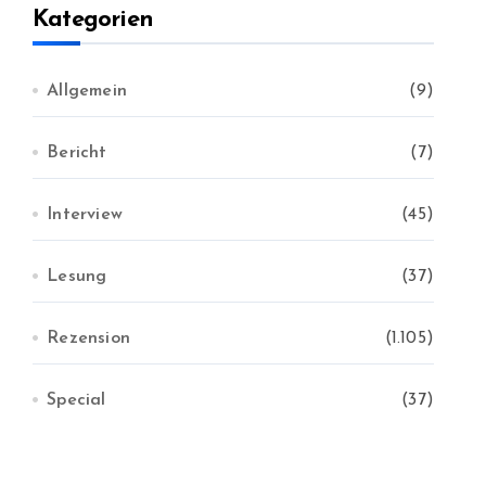
v
Kategorien
Allgemein
(9)
Bericht
(7)
Interview
(45)
Lesung
(37)
Rezension
(1.105)
Special
(37)