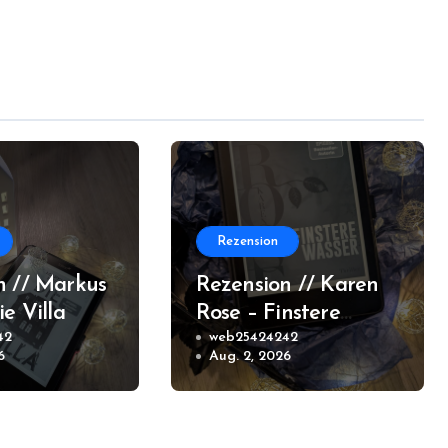
Rezension
n // Markus
Rezension // Karen
ie Villa
Rose – Finstere
42
Wasser (New
web25424242
6
Aug. 2, 2026
Orleans #2)