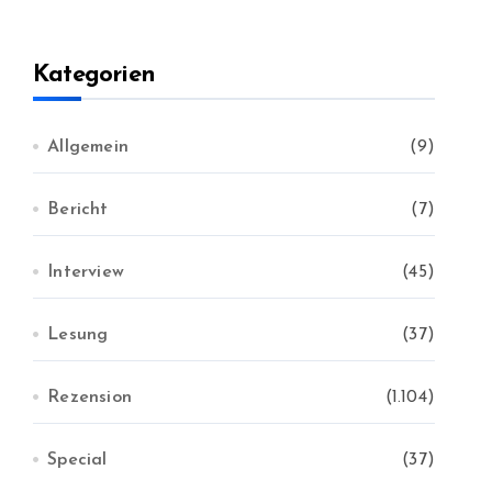
h
i
v
Kategorien
Allgemein
(9)
Bericht
(7)
Interview
(45)
Lesung
(37)
Rezension
(1.104)
Special
(37)