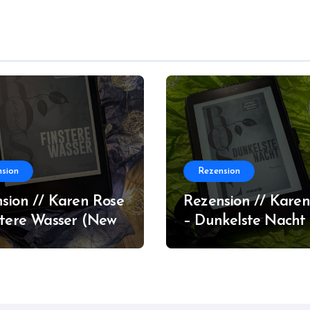
sion
Rezension
sion // Karen Rose
Rezension // Karen
stere Wasser (New
– Dunkelste Nacht
ns #2)
Orleans #1)