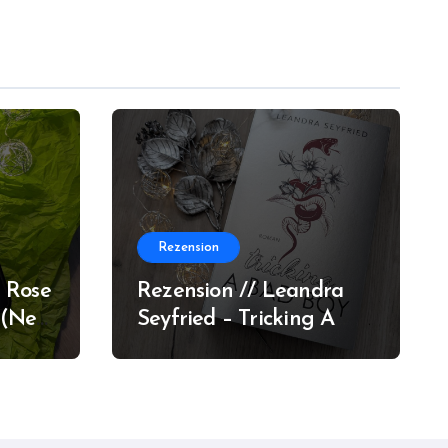
Rezension
 Rose
Rezension // Leandra
 (New
Seyfried – Tricking A
Bad Boy (Sons of
Chicago #1)