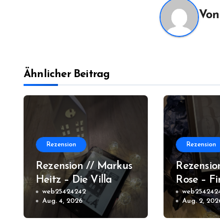
Vo
Ähnlicher Beitrag
Rezension
Rezension
Rezension // Markus
Rezensio
Heitz – Die Villa
Rose – Fi
web25424242
Wasser 
web254242
Aug. 4, 2026
Aug. 2, 202
Orleans 