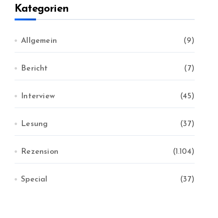
v
Kategorien
Allgemein
(9)
Bericht
(7)
Interview
(45)
Lesung
(37)
Rezension
(1.104)
Special
(37)