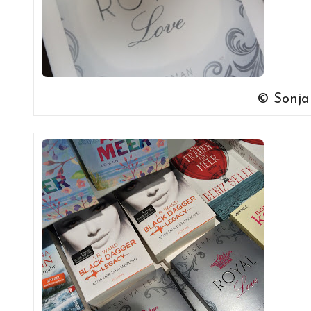
© Sonj