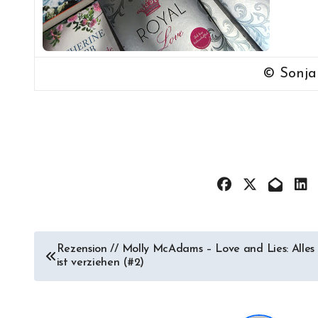
© Sonj
Beitragsnavigation
Rezension // Molly McAdams – Love and Lies: Alles
ist verziehen (#2)