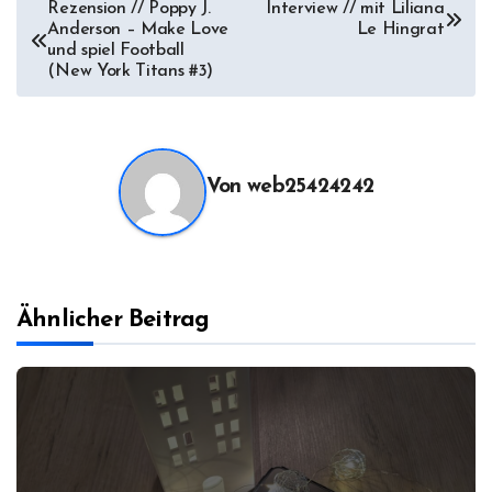
Beitragsnavigation
Rezension // Poppy J.
Interview // mit Liliana
Anderson – Make Love
Le Hingrat
und spiel Football
(New York Titans #3)
Von
web25424242
Ähnlicher Beitrag