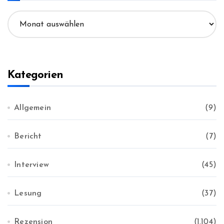
a
A
c
r
h
c
:
h
i
v
Kategorien
Allgemein
(9)
Bericht
(7)
Interview
(45)
Lesung
(37)
Rezension
(1.104)