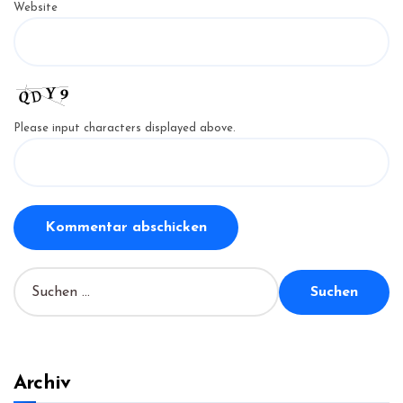
Website
Please input characters displayed above.
S
u
c
h
e
n
Archiv
n