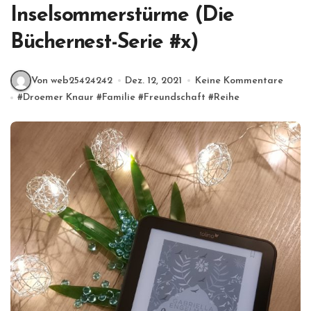
Inselsommerstürme (Die
Büchernest-Serie #x)
Von web25424242
Dez. 12, 2021
Keine Kommentare
#
Droemer Knaur
#
Familie
#
Freundschaft
#
Reihe