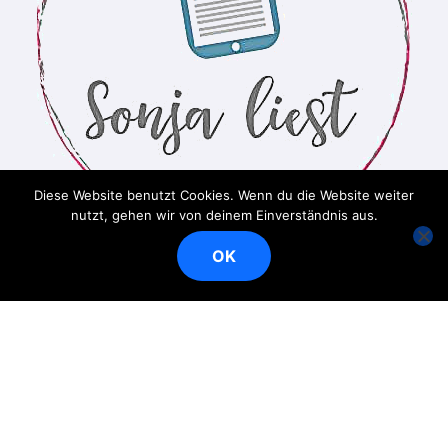
Diese Website benutzt Cookies. Wenn du die Website weiter
nutzt, gehen wir von deinem Einverständnis aus.
OK
Ein Bücherblog
Copyright © Alle Rechte vorbehalten
|
BlogData
von
Themeansar
.