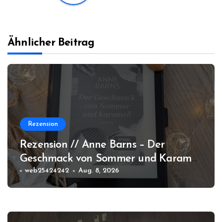
Ähnlicher Beitrag
Rezension
Rezension // Anne Barns – Der
Geschmack von Sommer und Karamell
(Amrum #3)
web25424242
Aug. 8, 2026