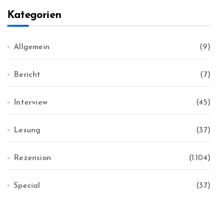
v
Kategorien
Allgemein
(9)
Bericht
(7)
Interview
(45)
Lesung
(37)
Rezension
(1.104)
Special
(37)