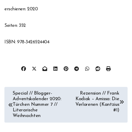
erschienen: 2020
Seiten: 352
ISBN: 978-3426524404
Beitragsnavigation
Special // Blogger-
Rezension // Frank
Adventskalender 2020:
Kodiak – Amissa: Die
Türchen Nummer 7 //
Verlorenen (Kantzius
Literarische
#1)
Weihnachten