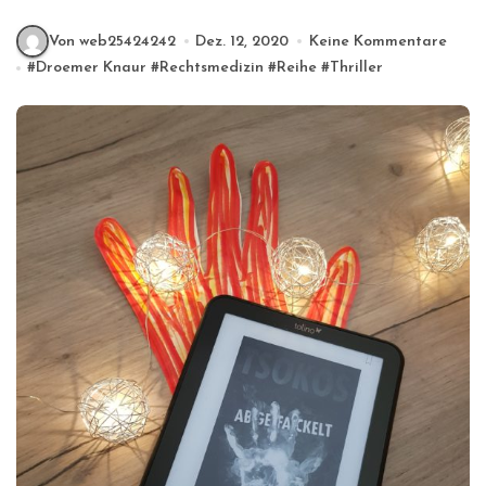
Von web25424242
Dez. 12, 2020
Keine Kommentare
#
Droemer Knaur
#
Rechtsmedizin
#
Reihe
#
Thriller