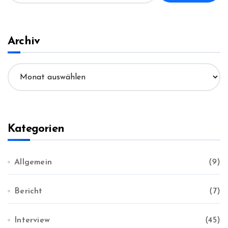
c
h
e
n
Archiv
n
a
A
c
r
h
c
:
h
i
v
Kategorien
Allgemein
(9)
Bericht
(7)
Interview
(45)