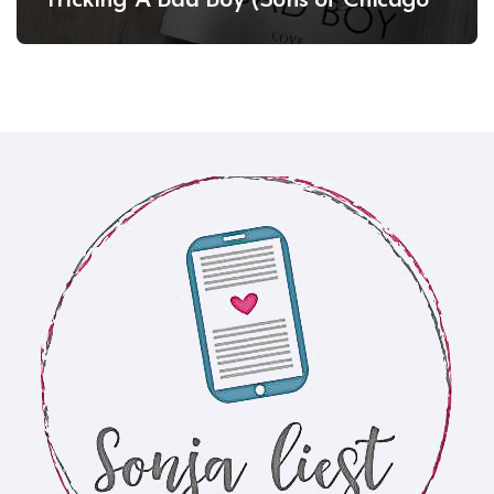
Tricking A Bad Boy (Sons of Chicago
#1)