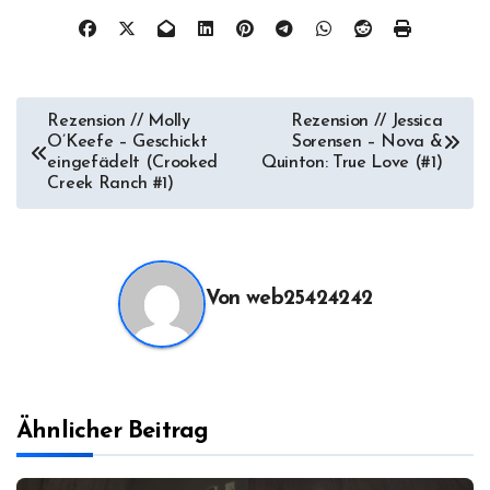
Beitragsnavigation
Rezension // Molly
Rezension // Jessica
O’Keefe – Geschickt
Sorensen – Nova &
eingefädelt (Crooked
Quinton: True Love (#1)
Creek Ranch #1)
Von
web25424242
Ähnlicher Beitrag