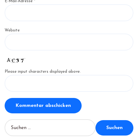
E-Mail-Adresse
*
Website
Please input characters displayed above.
S
u
c