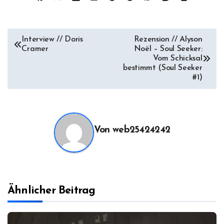
Beitragsnavigation
Interview // Doris
Rezension // Alyson
Cramer
Noël – Soul Seeker:
Vom Schicksal
bestimmt (Soul Seeker
#1)
Von
web25424242
Ähnlicher Beitrag