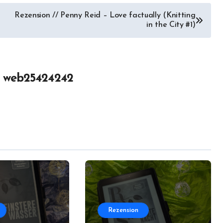
Rezension // Penny Reid – Love factually (Knitting
in the City #1)
n
web25424242
Rezension