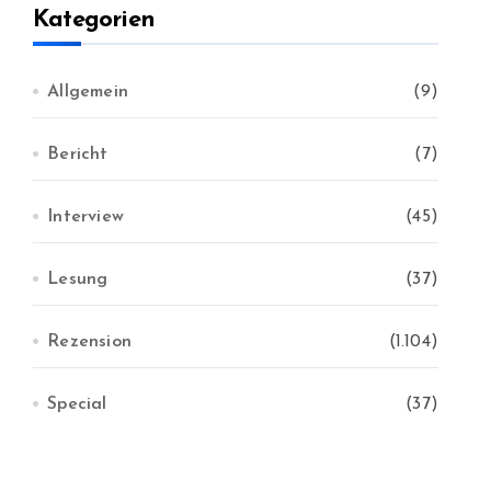
v
Kategorien
Allgemein
(9)
Bericht
(7)
Interview
(45)
Lesung
(37)
Rezension
(1.104)
Special
(37)