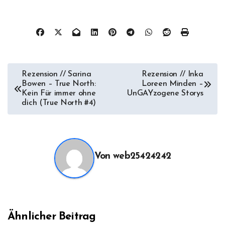
Beitragsnavigation
Rezension // Sarina
Rezension // Inka
Bowen – True North:
Loreen Minden –
Kein Für immer ohne
UnGAYzogene Storys
dich (True North #4)
Von
web25424242
Ähnlicher Beitrag