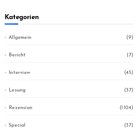
h
i
v
Kategorien
Allgemein
(9)
Bericht
(7)
Interview
(45)
Lesung
(37)
Rezension
(1.104)
Special
(37)