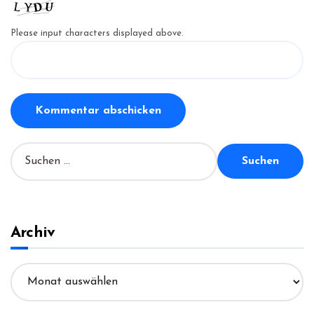
Please input characters displayed above.
S
u
c
h
e
n
Archiv
n
a
A
c
r
h
c
: