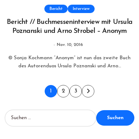
Bericht
Interview
Bericht // Buchmesseninterview mit Ursula
Poznanski und Arno Strobel – Anonym
Nov. 10, 2016
© Sonja Kochmann “Anonym” ist nun das zweite Buch
des Autorenduos Ursula Poznanski und Arno...
Seitennummerierung
1
2
3
der
Beiträge
S
u
c
h