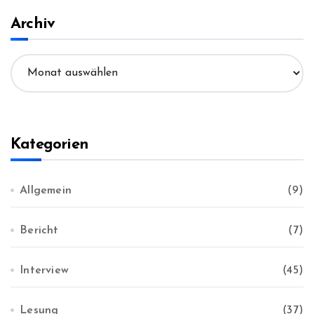
e
n
Archiv
n
a
A
c
r
h
c
:
h
i
v
Kategorien
Allgemein
(9)
Bericht
(7)
Interview
(45)
Lesung
(37)