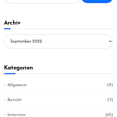
c
h
e
n
Archiv
n
a
A
c
r
h
c
:
h
i
v
Kategorien
Allgemein
(9)
Bericht
(7)
Interview
(45)