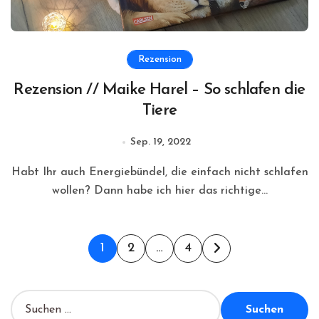
Rezension
Rezension // Maike Harel – So schlafen die
Tiere
Sep. 19, 2022
Habt Ihr auch Energiebündel, die einfach nicht schlafen
wollen? Dann habe ich hier das richtige...
Seitennummerierung
1
2
…
4
der
Beiträge
S
u