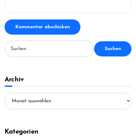
S
u
c
h
e
n
Archiv
n
a
A
c
r
h
c
:
h
i
v
Kategorien