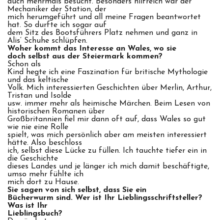
auch mehrmals besucht. Besonders hilfreich war der
Mechaniker der Station, der
mich herumgeführt und all meine Fragen beantwortet
hat. So durfte ich sogar auf
dem Sitz des Bootsführers Platz nehmen und ganz in
Alis‘ Schuhe schlüpfen.
Woher kommt das Interesse an Wales, wo sie
doch selbst aus der Steiermark kommen?
Schon als
Kind hegte ich eine Faszination für britische Mythologie
und das keltische
Volk. Mich interessierten Geschichten über Merlin, Arthur,
Tristan und Isolde
usw. immer mehr als heimische Märchen. Beim Lesen von
historischen Romanen über
Großbritannien fiel mir dann oft auf, dass Wales so gut
wie nie eine Rolle
spielt, was mich persönlich aber am meisten interessiert
hätte. Also beschloss
ich, selbst diese Lücke zu füllen. Ich tauchte tiefer ein in
die Geschichte
dieses Landes und je länger ich mich damit beschäftigte,
umso mehr fühlte ich
mich dort zu Hause.
Sie sagen von sich selbst, dass Sie ein
Bücherwurm sind. Wer ist Ihr Lieblingsschriftsteller?
Was ist Ihr
Lieblingsbuch?