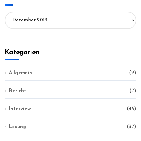
n
a
A
c
r
h
c
:
h
i
v
Kategorien
Allgemein
(9)
Bericht
(7)
Interview
(45)
Lesung
(37)