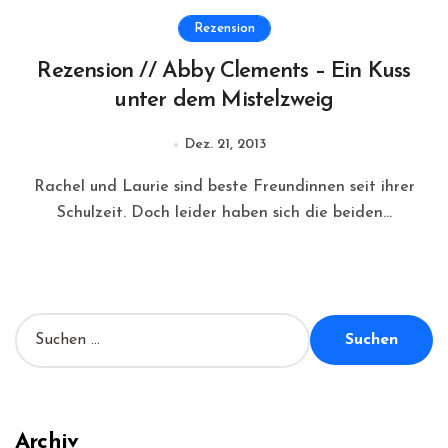
Rezension
Rezension // Abby Clements – Ein Kuss
unter dem Mistelzweig
Dez. 21, 2013
Rachel und Laurie sind beste Freundinnen seit ihrer
Schulzeit. Doch leider haben sich die beiden...
S
u
c
h
e
n
Archiv