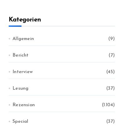
h
i
v
Kategorien
Allgemein
(9)
Bericht
(7)
Interview
(45)
Lesung
(37)
Rezension
(1.104)
Special
(37)