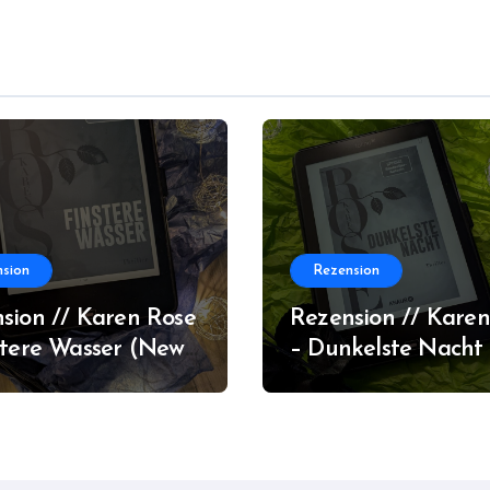
sion
Rezension
sion // Karen Rose
Rezension // Karen
stere Wasser (New
– Dunkelste Nacht
ns #2)
Orleans #1)