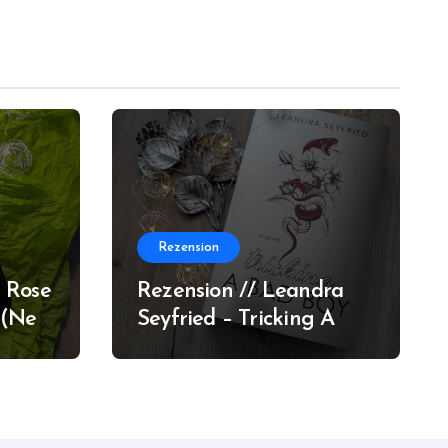
Rezension
 Rose
Rezension // Leandra
 (New
Seyfried – Tricking A
Bad Boy (Sons of
Chicago #1)