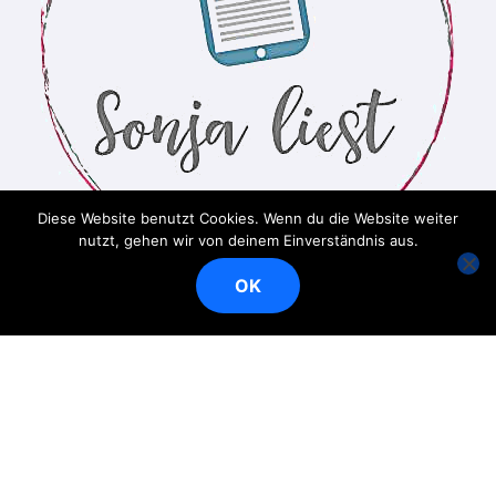
Diese Website benutzt Cookies. Wenn du die Website weiter
nutzt, gehen wir von deinem Einverständnis aus.
OK
Ein Bücherblog
Copyright © Alle Rechte vorbehalten
|
BlogData
von
Themeansar
.