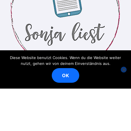
Diese Website benutzt Cookies. Wenn du die Website weiter
nutzt, gehen wir von deinem Einverständnis aus.
OK
Ein Bücherblog
Copyright © Alle Rechte vorbehalten
|
BlogData
von
Themeansar
.