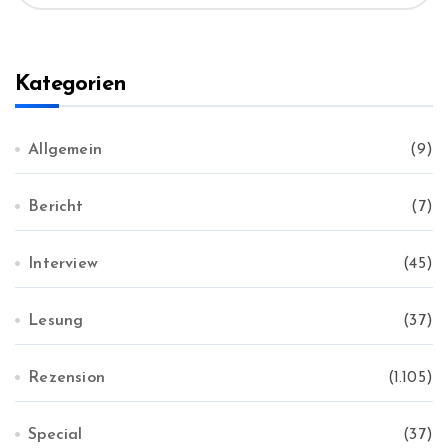
c
:
h
i
v
Kategorien
Allgemein
(9)
Bericht
(7)
Interview
(45)
Lesung
(37)
Rezension
(1.105)
Special
(37)