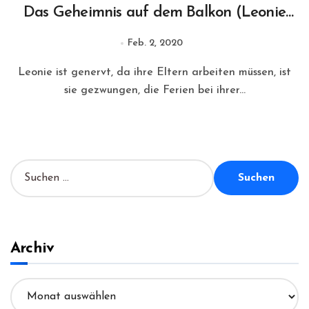
Das Geheimnis auf dem Balkon (Leonie
Looping #1)
Feb. 2, 2020
Leonie ist genervt, da ihre Eltern arbeiten müssen, ist
sie gezwungen, die Ferien bei ihrer...
S
u
c
h
e
n
Archiv
n
a
A
c
r
h