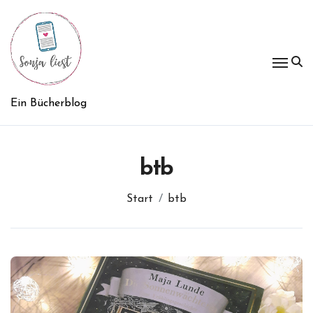
Zum
Inhalt
springen
Ein Bücherblog
btb
Start
btb