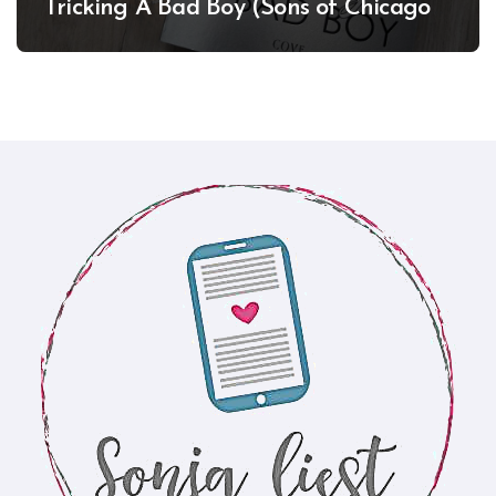
Tricking A Bad Boy (Sons of Chicago
#1)