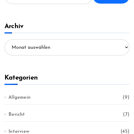
c
h
e
n
Archiv
n
a
A
c
r
h
c
:
h
i
v
Kategorien
Allgemein
(9)
Bericht
(7)
Interview
(45)