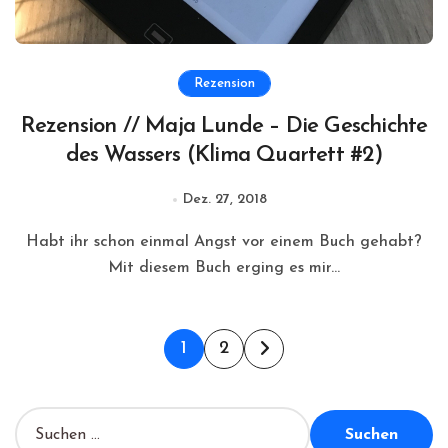
Rezension
Rezension // Maja Lunde – Die Geschichte
des Wassers (Klima Quartett #2)
Dez. 27, 2018
Habt ihr schon einmal Angst vor einem Buch gehabt?
Mit diesem Buch erging es mir...
Seitennummerierung
1
2
der
Beiträge
S
u