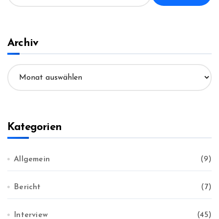
c
h
e
n
Archiv
n
a
A
c
r
h
c
:
h
i
v
Kategorien
Allgemein
(9)
Bericht
(7)
Interview
(45)