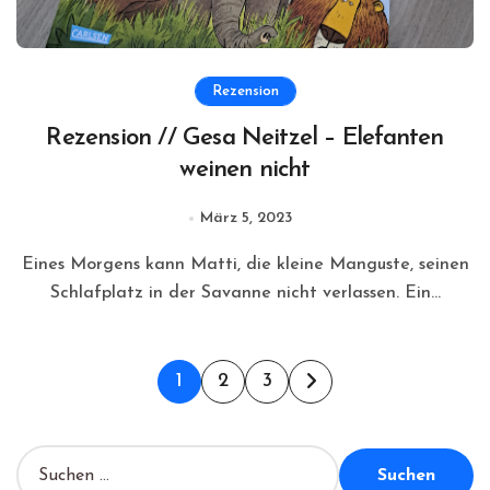
Rezension
Rezension // Gesa Neitzel – Elefanten
weinen nicht
März 5, 2023
Eines Morgens kann Matti, die kleine Manguste, seinen
Schlafplatz in der Savanne nicht verlassen. Ein...
Seitennummerierung
1
2
3
der
Beiträge
S
u