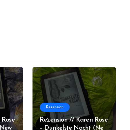
Rezension
 Rose
Rezension // Karen Rose
(New
– Dunkelste Nacht (New