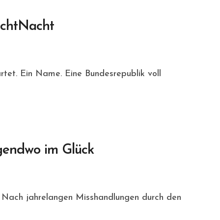
AchtNacht
rgendwo im Glück