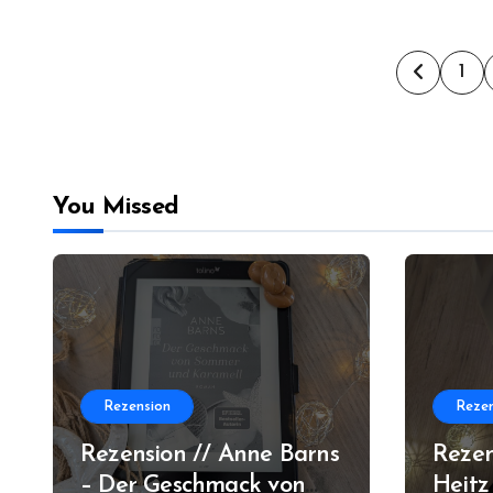
Seite
1
der
Beitr
You Missed
Rezension
Rezen
Rezension // Anne Barns
Rezen
– Der Geschmack von
Heitz 