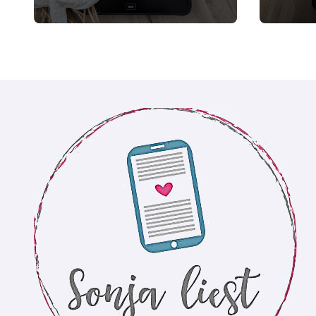
Sommer und Karamell
(Amrum #3)