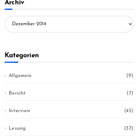
Archiv
n
a
A
c
r
h
c
:
h
i
v
Kategorien
Allgemein
(9)
Bericht
(7)
Interview
(45)
Lesung
(37)