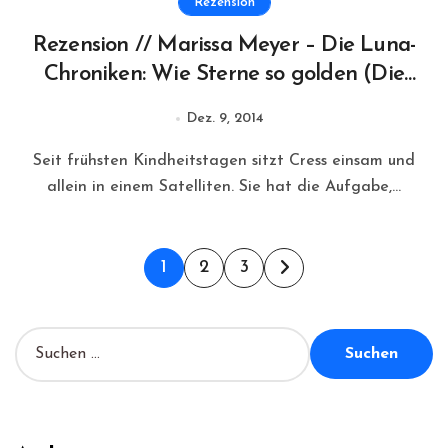
Rezension
Rezension // Marissa Meyer – Die Luna-
Chroniken: Wie Sterne so golden (Die
Luna-Chroniken #3)
Dez. 9, 2014
Seit frühsten Kindheitstagen sitzt Cress einsam und
allein in einem Satelliten. Sie hat die Aufgabe,...
Seitennummerierung
1
2
3
der
Beiträge
S
u
c
h
e
n